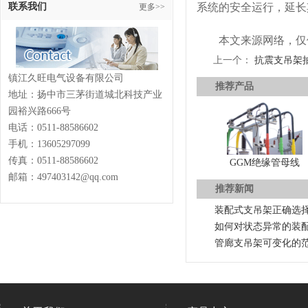
联系我们
系统的安全运行，延长
更多>>
本文来源网络，仅
上一个：
抗震支吊架
镇江久旺电气设备有限公司
推荐产品
地址：扬中市三茅街道城北科技产业
园裕兴路666号
电话：
0511-88586602
手机：13605297099
传真：
0511-88586602
GGM绝缘管母线
邮箱：497403142@qq.com
推荐新闻
装配式支吊架正确选
如何对状态异常的装
管廊支吊架可变化的