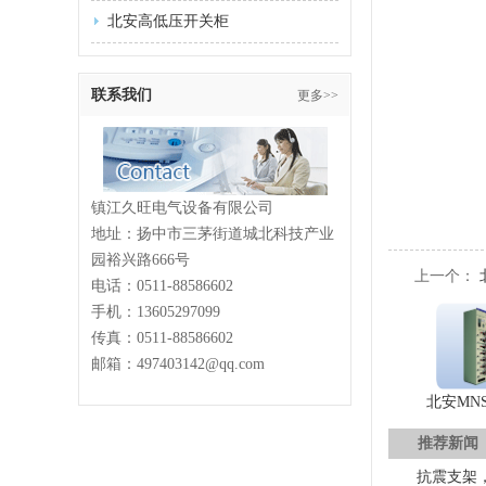
北安高低压开关柜
联系我们
更多>>
镇江久旺电气设备有限公司
地址：扬中市三茅街道城北科技产业
园裕兴路666号
上一个：
电话：
0511-88586602
手机：13605297099
传真：
0511-88586602
邮箱：497403142@qq.com
北安MN
推荐新闻
抗震支架