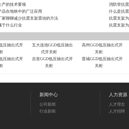
生产的技术要领
消防管抗
产品在地铁中的广泛应用
什么是抗
厂家聊聊减少抗震支架震动的方法
抗震支架
属于什么行业
抗震支架
D低压抽出式开
五大连池GGD低压抽出
高州GGD低压抽出式开
柜
式开关柜
关柜
D低压抽出式开
吉首GGD低压抽出式开
晋城GGD低压抽出式开
柜
关柜
关柜
新闻中心
人力资源
公司新闻
人才理念
行业新闻
人才招聘