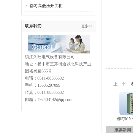
都匀高低压开关柜
联系我们
更多>>
镇江久旺电气设备有限公司
地址：扬中市三茅街道城北科技产业
园裕兴路666号
电话：
0511-88586602
上一个：
手机：13605297099
传真：
0511-88586602
邮箱：497403142@qq.com
都匀MN
推荐新闻