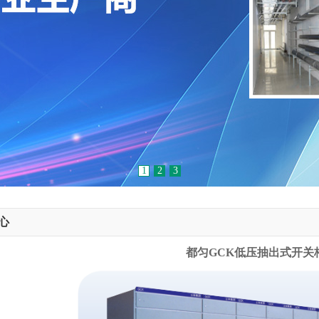
1
2
3
心
都匀GCK低压抽出式开关