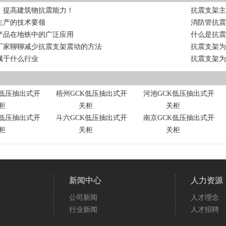
，提高建筑物抗震能力！
抗震支架
生产的技术要领
消防管抗
产品在地铁中的广泛应用
什么是抗
厂家聊聊减少抗震支架震动的方法
抗震支架
属于什么行业
抗震支架
K低压抽出式开
梧州GCK低压抽出式开
河池GCK低压抽出式开
柜
关柜
关柜
K低压抽出式开
斗六GCK低压抽出式开
南京GCK低压抽出式开
柜
关柜
关柜
新闻中心
人力资源
公司新闻
人才理念
行业新闻
人才招聘