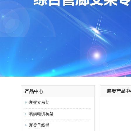
襄樊产品中
产品中心
襄樊支吊架
襄樊电缆桥架
襄樊母线槽