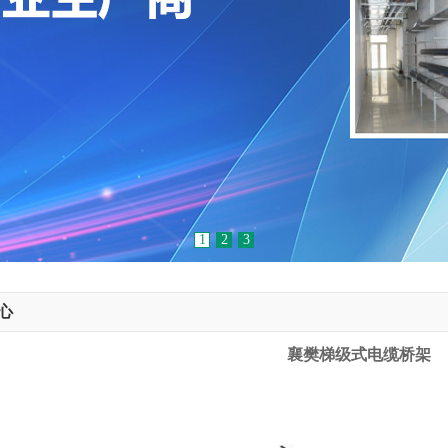
1
2
3
心
襄樊梯级式电缆桥架