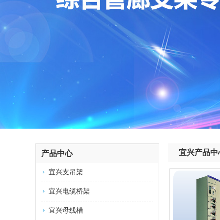
宜兴产品中
产品中心
宜兴支吊架
宜兴电缆桥架
宜兴母线槽