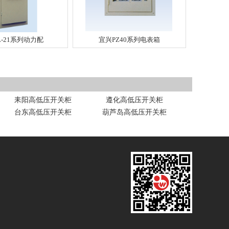
L-21系列动力配
宜兴PZ40系列电表箱
耒阳高低压开关柜
遵化高低压开关柜
台东高低压开关柜
葫芦岛高低压开关柜