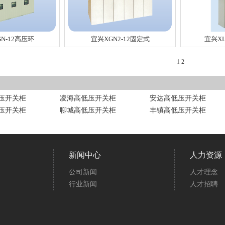
N-12高压环
宜兴XGN2-12固定式
宜兴X
1
2
压开关柜
凌海高低压开关柜
安达高低压开关柜
压开关柜
聊城高低压开关柜
丰镇高低压开关柜
新闻中心
人力资源
公司新闻
人才理念
行业新闻
人才招聘