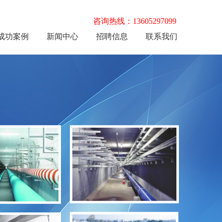
咨询热线：13605297099
成功案例
新闻中心
招聘信息
联系我们