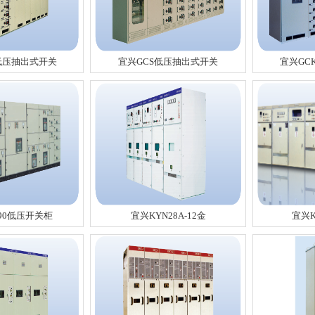
低压抽出式开关
宜兴GCS低压抽出式开关
宜兴GC
90低压开关柜
宜兴KYN28A-12金
宜兴K